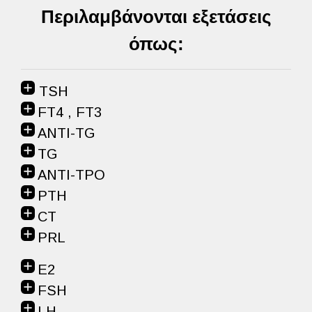
Περιλαμβάνονται εξετάσεις
όπως:
TSH
FT4 , FT3
ANTI-TG
TG
ANTI-TPO
PTH
CT
PRL
E2
FSH
LH