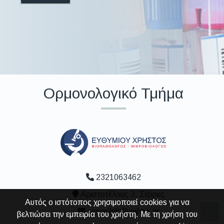
Ορμονολογικό Τμήμα
2321063462
Αριστοτέλους 3, Σέρρες
Αυτός ο ιστότοπος χρησιμοποιεί cookies για να
serreslab@yahoo.gr
βελτιώσει την εμπειρία του χρήστη. Με τη χρήση του